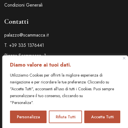
Condizioni Generali
Contatti
palazzo@scammacca.it
T. +39 335 1376441
Piazza Scammacca, 1
Catania - Italia
Diamo valore ai tuoi dati.
Utilizziamo Cookies per offrirti la migliore esperienza di
navigazione e per ricordare le tue preferenze. Cliccando su
"Accetta Tutti", acconsenti all'uso di tutti i Cookies. Puoi sempre
personalizzare il tuo consenso, cliccando su
"Personaliza".
Approfondisci
© 2018-2025 Palazzo Scammacca S.r.l. | P.IVA 05873720873 | CIR
19087015B442026 – CIN IT087015B4GPT9H7VT
Personalizza
Rifiuta Tutti
Accetta Tutti