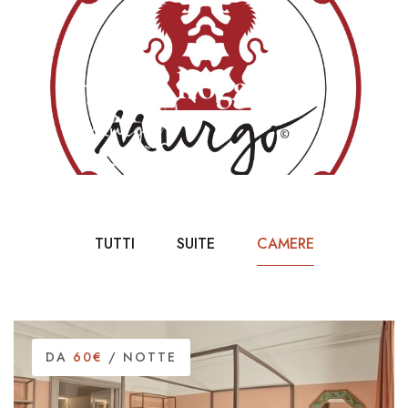
Alloggi
TUTTI
SUITE
CAMERE
DA
60€
/ NOTTE