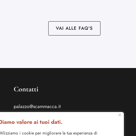
VAI ALLE FAQ'S
Contatti
palazzo@scammacca.it
T. +39 335 1376441
Diamo valore ai tuoi dati.
Piazza Scammacca, 1
Utilizziamo i cookie per migliorare la tua esperienza di