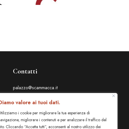
Contatti
palazzo@scammacca.it
T. +39 335 1376441
Diamo valore ai tuoi dati.
Piazza Scammacca, 1
Utilizziamo i cookie per migliorare la tua esperienza di
Catania - Italia
navigazione, migliorare i contenuti e per analizzare il traffico del
sito. Cliccando “Accetta tutti”, acconsenti al nostro utilizzo dei