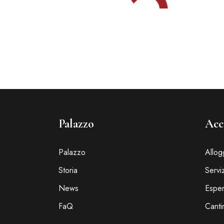
Palazzo
Acc
Palazzo
Allog
Storia
Serviz
News
Esper
FaQ
Cant